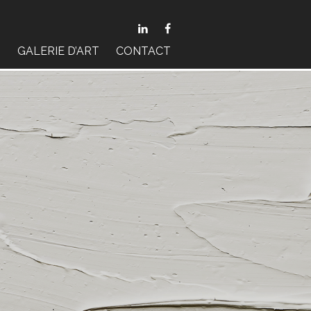


S
GALERIE D’ART
CONTACT
TRICE
RES