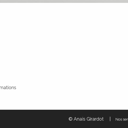
rmations
© Anaïs Girardot
|
Nos ser