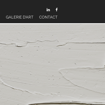


S
GALERIE D’ART
CONTACT
TRICE
RES