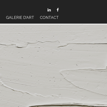


S
GALERIE D’ART
CONTACT
TRICE
RES